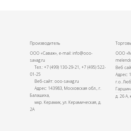
Производитель
Торговы
ООО «Саваж», e-mail: info@ooo-
ООО «Ме
savag.ru
melendo
Тел.: +7 (499) 130-29-21, +7 (495) 522-
Веб сай
01-25
Адрес: 
Веб-сайт: ooo-savag.ru
г.о. Лю
Адрес: 143983, Московская обл., г.
Гаршин
Балашиха,
д. 26 А, 
мкр. Керамик, ул. Керамическая, д.
2А