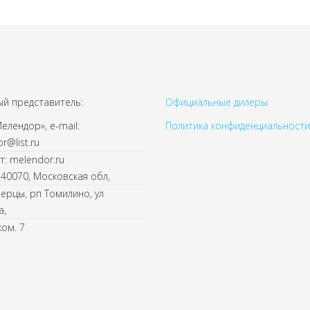
й представитель:
Официальные дилеры
лендор», e-mail:
Политика конфиденциальности
r@list.ru
т: melendor.ru
140070, Московская обл,
берцы, рп Томилино, ул
а,
ком. 7