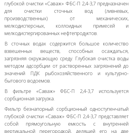
глубокой очистки «Саваж» ФБС-П 2,4-3,7 предназначен
для очистки сточных вод (ливневых,
производственных) от механических,
мелкодисперсных, коллоидных примесей и
мелкодиспергированных нефтепродуктов.
В сточных водах содержится большое количество
взвешенных веществ, способных осаждаться,
загрязняя окружающую среду. Глубокая очистка воды
методом адсорбции от растворенных загрязнений до
значений ПДК рыбохозяйственного и культурно-
бытового водоемов.
В фильтре «Саваж» ФБС-П 2,4-3,7 используется
сорбционная загрузка.
Фильтр безнапорный сорбционный одноступенчатый
глубокой очистки «Саваж» ФБС-П 2,4-3,7 представляет
собой прямоугольную емкость с внутренней
вертикальной перегородкой, делящей его на две