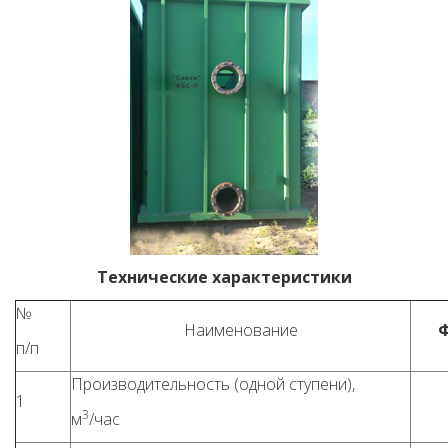
Технические характеристики
№
Наименование
Ф
п/п
Производительность (одной ступени),
1
3
м
/час