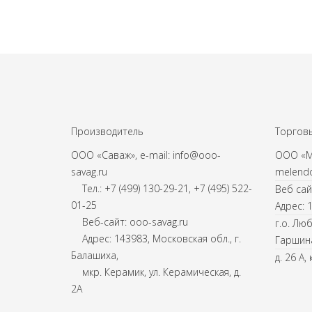
Производитель
Торговы
ООО «Саваж», e-mail: info@ooo-
ООО «Ме
savag.ru
melendo
Тел.: +7 (499) 130-29-21, +7 (495) 522-
Веб сай
01-25
Адрес: 
Веб-сайт: ooo-savag.ru
г.о. Лю
Адрес: 143983, Московская обл., г.
Гаршин
Балашиха,
д. 26 А, 
мкр. Керамик, ул. Керамическая, д.
2А