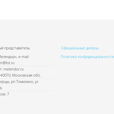
й представитель:
Официальные дилеры
лендор», e-mail:
Политика конфиденциальности
r@list.ru
т: melendor.ru
140070, Московская обл,
берцы, рп Томилино, ул
а,
ком. 7